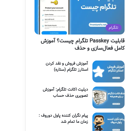
گ
ر
ا
تلگرام
م
قابلیت Passkey تلگرام چیست؟ آموزش
کامل فعال‌سازی و حذف
آموزش فروش و نقد کردن
استارز تلگرام (ستاره)
دیلیت اکانت تلگرام: آموزش
تصویری حذف حساب
پیام نگران کننده پاول دوروف :
زمان ما تمام شد