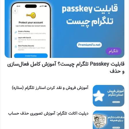
ا
م
گ
ر
ا
تلگرام
م
قابلیت Passkey تلگرام چیست؟ آموزش کامل فعال‌سازی
و حذف
آموزش فروش و نقد کردن استارز تلگرام (ستاره)
دیلیت اکانت تلگرام: آموزش تصویری حذف حساب