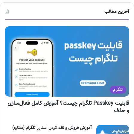
ن
گ
آخرین مطالب
س
ر
ت
ا
ا
م
گ
ر
ا
تلگرام
م
قابلیت Passkey تلگرام چیست؟ آموزش کامل فعال‌سازی
و حذف
آموزش فروش و نقد کردن استارز تلگرام (ستاره)