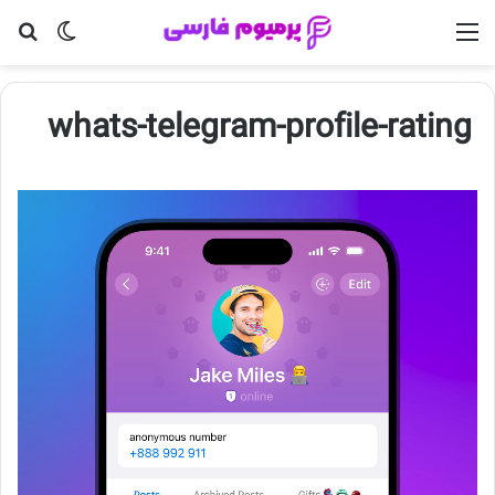
منو
تغییر پو
جس
whats-telegram-profile-rating