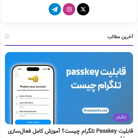
X
ا
ت
ی
ل
ن
گ
آخرین مطالب
س
ر
ت
ا
ا
م
گ
ر
ا
تلگرام
م
قابلیت Passkey تلگرام چیست؟ آموزش کامل فعال‌سازی