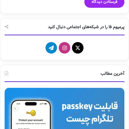
پرمیوم فا را در شبکه‌های اجتماعی دنبال کنید
X
ا
ت
ی
ل
ن
گ
آخرین مطالب
س
ر
ت
ا
ا
م
گ
ر